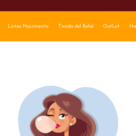
Listas Nacimiento
Tienda del Bebé
OutLet
Ha