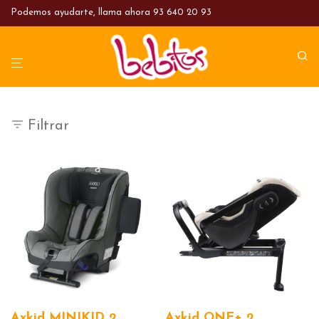
Podemos ayudarte, llama ahora
93 640 20 93
Filtrar
Axkid MINIKID 2.
Axkid ONE+ 2.