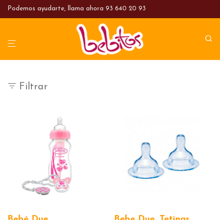
Podemos ayudarte, llama ahora
93 640 20 93
Filtrar
Bebé Due.
Bebe Due. Tetinas