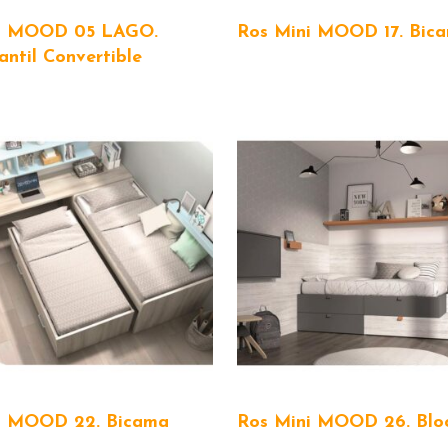
i MOOD 05 LAGO.
Ros Mini MOOD 17. Bic
antil Convertible
i MOOD 22. Bicama
Ros Mini MOOD 26. Blo