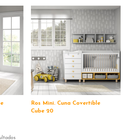
le
Ros Mini. Cuna Covertible
Cube 20
ultados