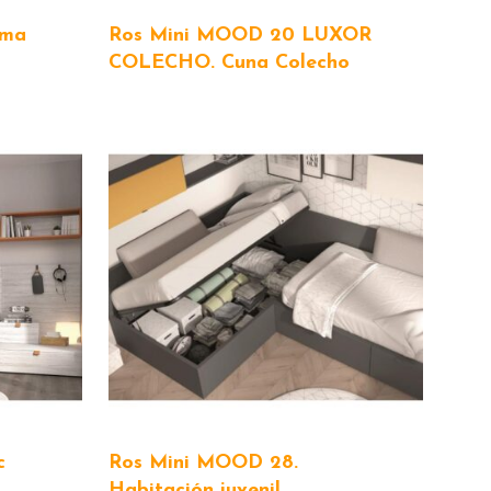
ama
Ros Mini MOOD 20 LUXOR
COLECHO. Cuna Colecho
c
Ros Mini MOOD 28.
Habitación juvenil