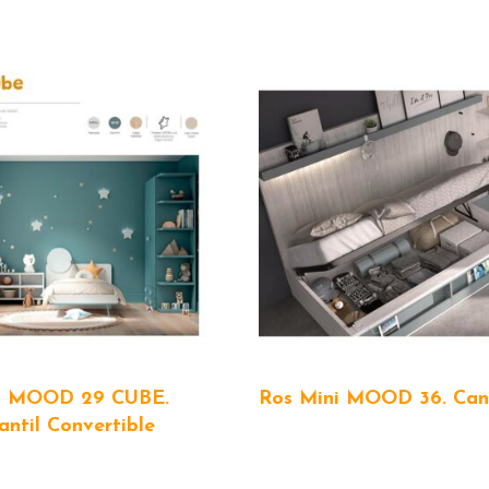
i MOOD 29 CUBE.
Ros Mini MOOD 36. Can
antil Convertible