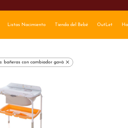
Listas Nacimiento
Tienda del Bebé
OutLet
Ha
a:
bañeras con cambiador gavà