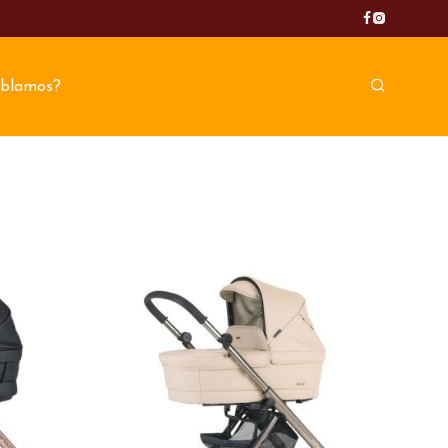
blamos?