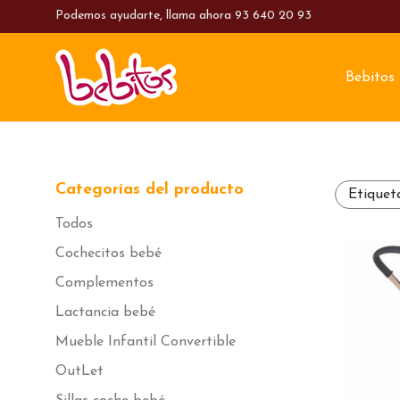
Podemos ayudarte, llama ahora
93 640 20 93
Bebitos
Categorías del producto
Etiquet
Todos
Cochecitos bebé
Complementos
Lactancia bebé
Mueble Infantil Convertible
OutLet