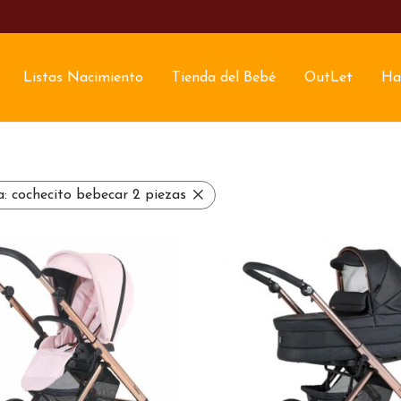
Listas Nacimiento
Tienda del Bebé
OutLet
Ha
a:
cochecito bebecar 2 piezas