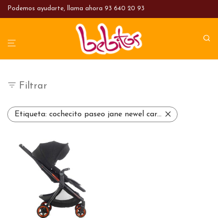
Podemos ayudarte, llama ahora
93 640 20 93
Filtrar
Etiqueta:
cochecito paseo jane newel carbón