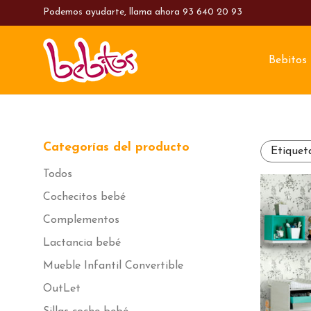
Podemos ayudarte, llama ahora
93 640 20 93
Bebitos
Categorías del producto
Etiquet
Todos
Cochecitos bebé
Complementos
Lactancia bebé
Mueble Infantil Convertible
OutLet