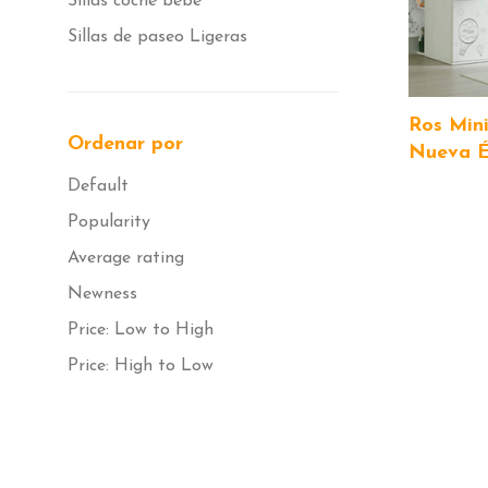
Sillas coche bebé
Sillas de paseo Ligeras
Ros Mini
Ordenar por
Nueva Él
Default
Popularity
Average rating
Newness
Price: Low to High
Price: High to Low