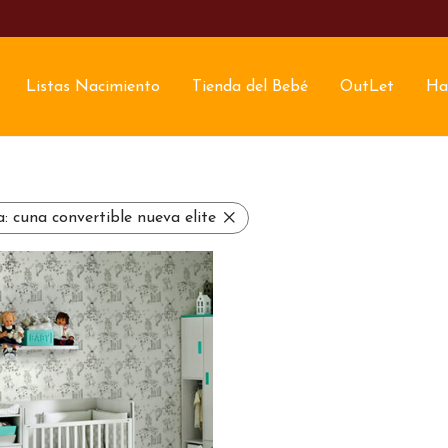
Listas Nacimiento
Tienda del Bebé
OutLet
Ha
a:
cuna convertible nueva elite