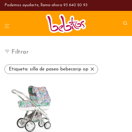
Podemos ayudarte, llama ahora
93 640 20 93
Filtrar
Etiqueta:
silla de paseo bebecarip op