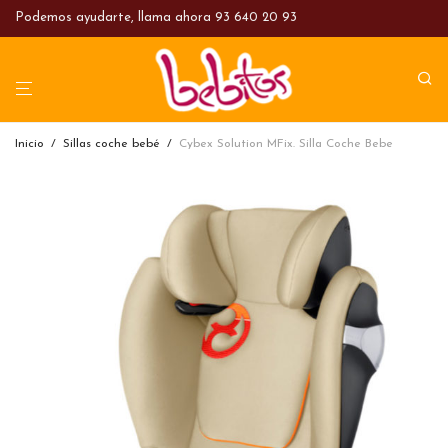
Podemos ayudarte, llama ahora
93 640 20 93
Inicio
/
Sillas coche bebé
/
Cybex Solution MFix. Silla Coche Bebe