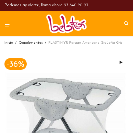
Podemos ayudarte, llama ahora
93 640 20 93
Inicio
/
Complementos
/
PLASTIMYR Parque Americano Gigüeña Gris
-
36
%