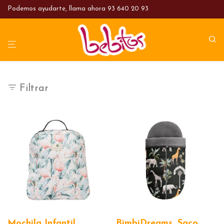
Podemos ayudarte, llama ahora
93 640 20 93
Filtrar
Mochila Infantil
BimbiDreams. Saco