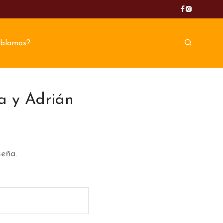
blamos?
na y Adrián
seña.