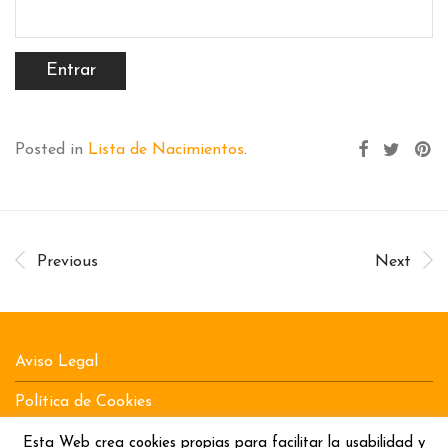
Posted in
Lista de Nacimientos
.
Previous
Next
Aviso Legal
Política de Cookies
Política de Privacidad
Esta Web crea cookies propias para facilitar la usabilidad y