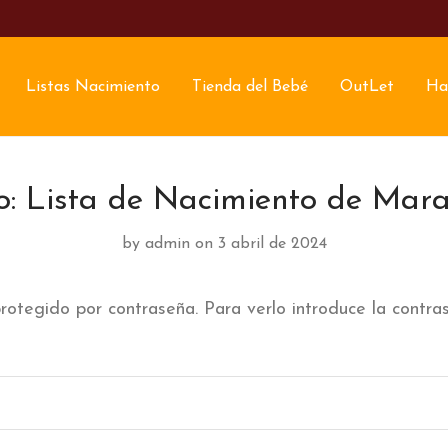
Listas Nacimiento
Tienda del Bebé
OutLet
Ha
o: Lista de Nacimiento de Ma
by
admin
on 3 abril de 2024
rotegido por contraseña. Para verlo introduce la contra