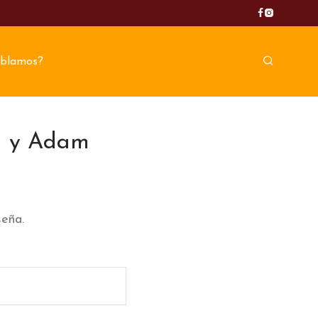
blamos?
ra y Adam
seña.