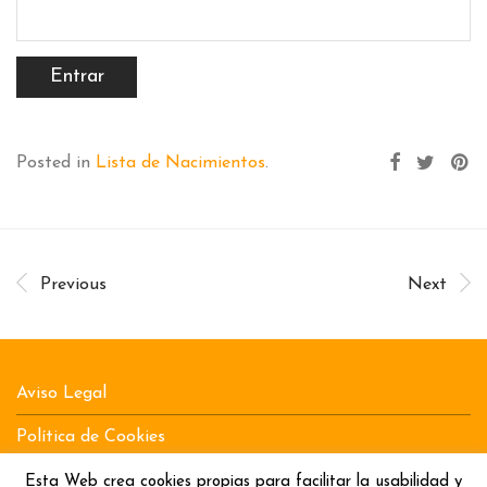
Posted in
Lista de Nacimientos
.
Previous
Next
Aviso Legal
Política de Cookies
Política de Privacidad
Esta Web crea cookies propias para facilitar la usabilidad y