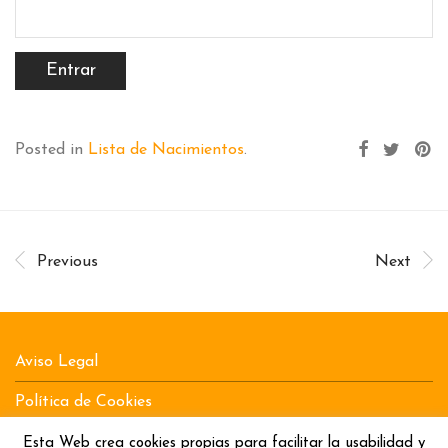
Posted in
Lista de Nacimientos
.
Previous
Next
Aviso Legal
Política de Cookies
Política de Privacidad
Esta Web crea cookies propias para facilitar la usabilidad y