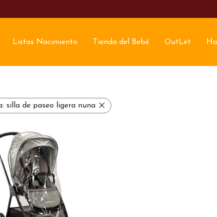
Listas Nacimiento
Tienda del Bebé
OutLet
Ha
a:
silla de paseo ligera nuna