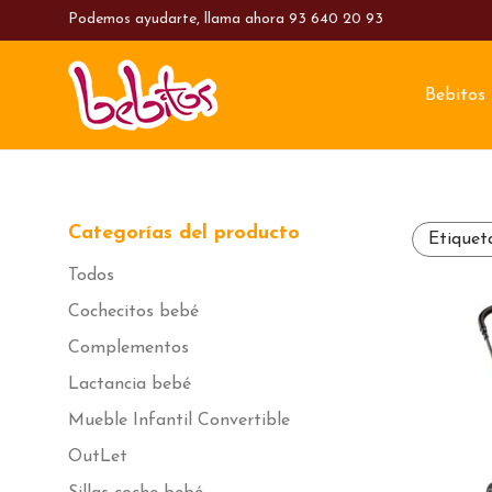
Podemos ayudarte, llama ahora
93 640 20 93
Bebitos
Categorías del producto
Etiquet
Todos
Cochecitos bebé
Complementos
Lactancia bebé
Mueble Infantil Convertible
OutLet