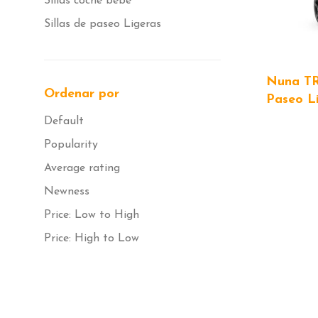
Sillas coche bebé
Sillas de paseo Ligeras
Nuna TR
Ordenar por
Paseo L
Default
Popularity
Average rating
Newness
Price: Low to High
Price: High to Low