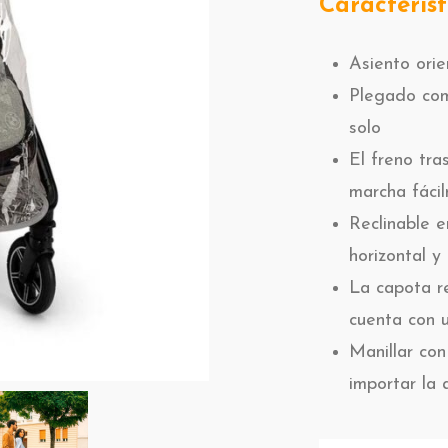
Característ
Asiento ori
Plegado com
solo
El freno tra
marcha fáci
Reclinable e
horizontal y
La capota r
cuenta con 
Manillar co
importar la 