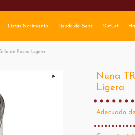
Listas Nacimiento
Tienda del Bebé
OutLet
Ha
lla de Paseo Ligera
Nuna TRI
Ligera
Adecuado des