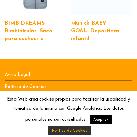
BIMBIDREAMS
Munich BABY
Bimbipirulos. Saco
GOAL. Deportivas
para cochecito
infantil
Aviso Legal
Política de Cookies
Política de Privacidad
Esta Web crea cookies propias para facilitar la usabilidad y
temática de la misma con Google Analytics. Los datos
Bebitos by
by Lo Conte
personales no son consultados.
Aceptar
Política de Cookies