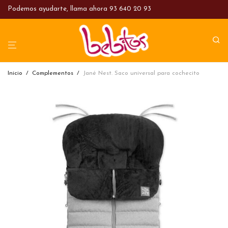
Podemos ayudarte, llama ahora
93 640 20 93
Inicio
/
Complementos
/
Jané Nest. Saco universal para cochecito