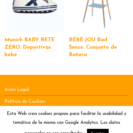
Munich BABY RETE
BÉBÉ-JOU Bad
ZERO. Deportivas
Sense. Conjunto de
bebé
Bañera
Aviso Legal
Política de Cookies
Política de Privacidad
Esta Web crea cookies propias para facilitar la usabilidad y
temática de la misma con Google Analytics. Los datos
Bebitos by
by Lo Conte